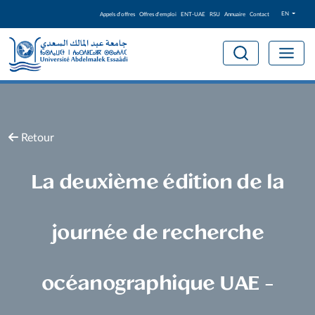
EN
Appels d'offres
Offres d'emploi
ENT-UAE
RSU
Annuaire
Contact
Retour
La deuxième édition de la
journée de recherche
océanographique UAE -