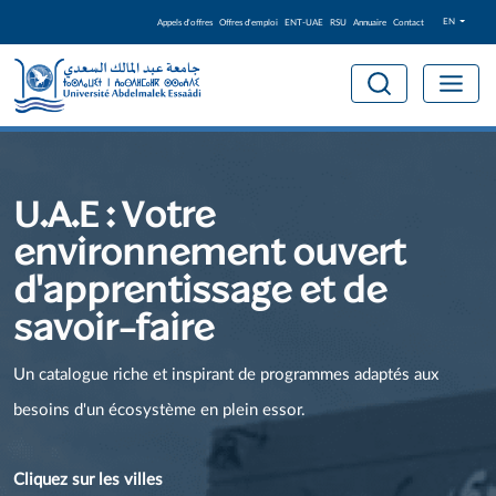
EN
Appels d'offres
Offres d'emploi
ENT-UAE
RSU
Annuaire
Contact
U.A.E : Votre
environnement ouvert
d'apprentissage et de
savoir-faire
Un catalogue riche et inspirant de programmes adaptés aux
besoins d'un écosystème en plein essor.
Cliquez sur les villes