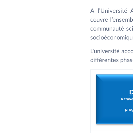
A l’Université 
couvre l’ensembl
communauté scien
socioéconomique
L'université ac
différentes phas