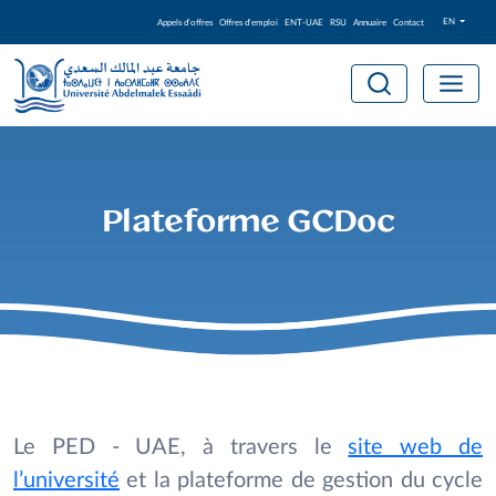
EN
Appels d'offres
Offres d'emploi
ENT-UAE
RSU
Annuaire
Contact
Plateforme GCDoc
Le PED - UAE, à travers le
site web de
l’université
et la plateforme de gestion du cycle