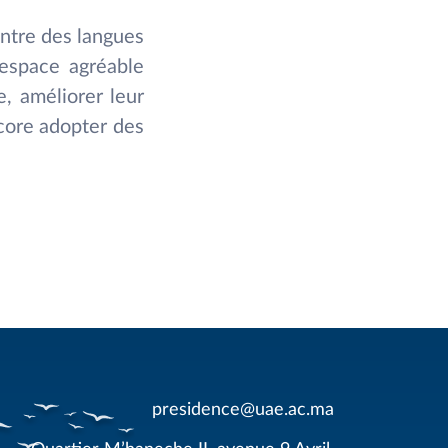
ntre des langues
n espace agréable
, améliorer leur
ncore adopter des
presidence@uae.ac.ma