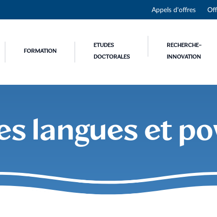
Appels d'offres
Off
ETUDES
RECHERCHE-
FORMATION
DOCTORALES
INNOVATION
s langues et po