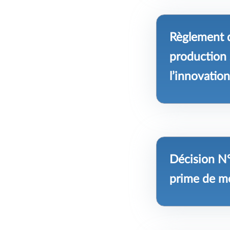
Règlement d
production 
l’innovation
Décision N°
prime de mo