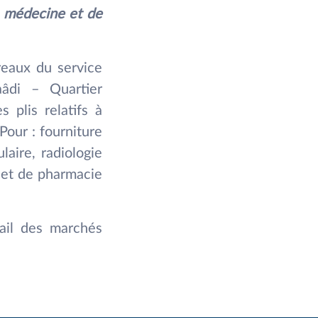
de médecine et de
reaux du service
aâdi – Quartier
 plis relatifs à
Pour : fourniture
laire, radiologie
e et de pharmacie
tail des marchés