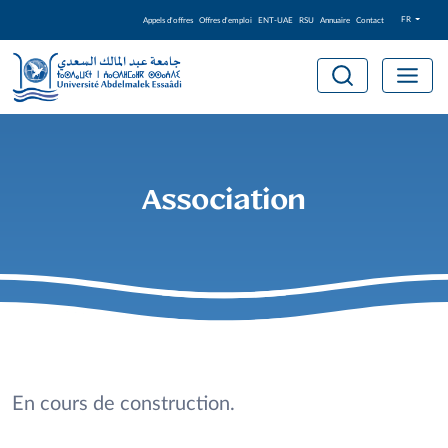
FR
Appels d'offres
Offres d'emploi
ENT-UAE
RSU
Annuaire
Contact
Association
En cours de construction.