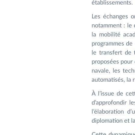
établissements.
Les échanges on
notamment : le 
la mobilité aca
programmes de d
le transfert de
proposées pour d
navale, les tec
automatisés, la 
À l’issue de ce
d’approfondir l
l’élaboration d
diplomation et l
Cette dynamique