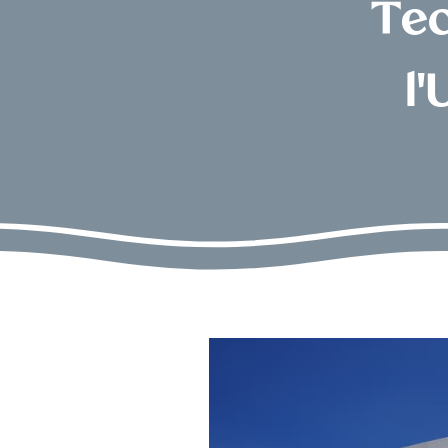
Tec
l