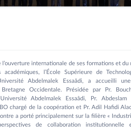
 l’ouverture internationale de ses formations et d
ts académiques, l’École Supérieure de Technolo
Université Abdelmalek Essaâdi, a accueilli un
e Bretagne Occidentale. Présidée par Pr. Bou
’Université Abdelmalek Essaâdi, Pr. Abdesla
BO chargé de la coopération et Pr. Adil Hafidi Ala
ontre a porté principalement sur la filière « Industr
rspectives de collaboration institutionnelle