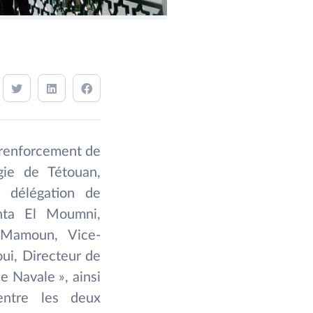
u renforcement de
gie de Tétouan,
e délégation de
chta El Moumni,
m Mamoun, Vice-
oui, Directeur de
ie Navale », ainsi
 entre les deux