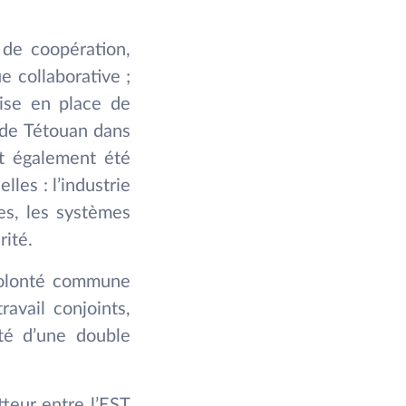
 de coopération,
 collaborative ;
mise en place de
 de Tétouan dans
nt également été
les : l’industrie
es, les systèmes
rité.
 volonté commune
avail conjoints,
ité d’une double
teur entre l’EST