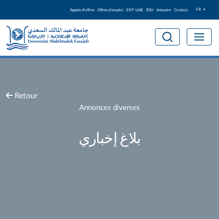
FR
Appels d'offres
Offres d'emploi
ENT-UAE
RSU
Annuaire
Contact
Retour
Annonces diverses
بلاغ إخباري