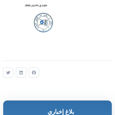
بلاغ إخباري