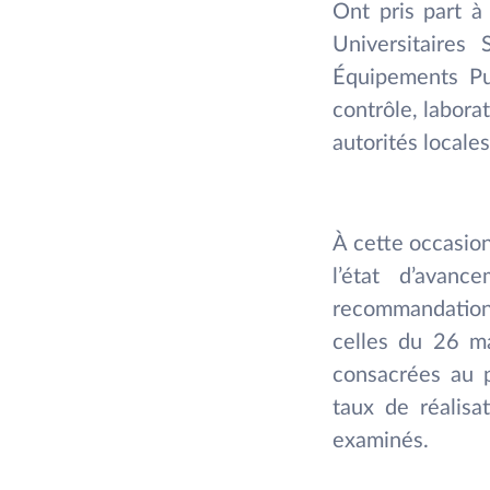
Ont pris part à
Universitaires
Équipements Pub
contrôle, labora
autorités locale
À cette occasion
l’état d’avan
recommandation
celles du 26 ma
consacrées au pr
taux de réalisa
examinés.