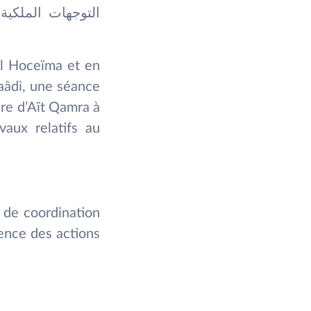
التوجهات الملكية
Al Hoceïma et en
aâdi, une séance
ire d’Aït Qamra à
vaux relatifs au
s de coordination
gence des actions