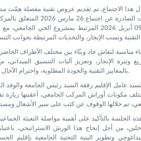
ال هذا الاجتماع، تم تقديم عروض تقنية مفصلة همّت مد
في تنفيذ التوصيات الصادرة عن اجتماع 6
مخرجات اجتماع 09 أبريل 2026 المرتبط بمشروع الحي الج
ء مناسبة لنقاش جاد وبنّاء بين مختلف الأطراف الحاضرة، 
وتيرة الإنجاز، وتعزيز آليات التنسيق الميداني، مع 
بالمعايير التقنية والجودة المطلوبة، واحترام الآجال التعاقدية المحددة.
يد عامل الإقليم رفقة السيد رئيس الجامعة والوفد ال
لف مكونات أوراش المركب الجامعي، أعقبتها زيارة ت
ه الجلسة بالتأكيد على أهمية مواصلة التعبئة الجماعي
لين، من أجل إنجاح هذا الورش الاستراتيجي، باعتبا
داغوجي وتطوير البنية التحتية الجامعية بإقليم الحس