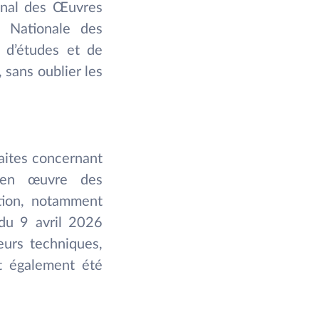
ional des Œuvres
e Nationale des
x d’études et de
 sans oublier les
faites concernant
e en œuvre des
tion, notamment
 du 9 avril 2026
teurs techniques,
nt également été