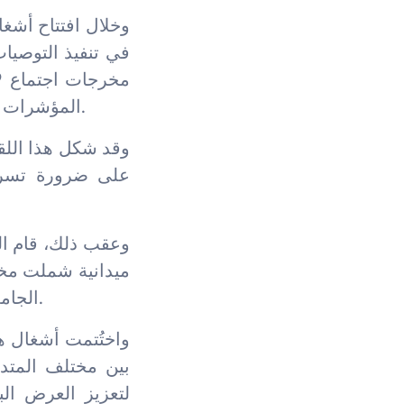
وخلال افتتاح أشغ
المؤشرات التقنية ونسب الإنجاز، والتحديات المرتبطة بجوانب التنسيق وتتبع الأشغال.
وقد شكل هذا اللقا
على ضرورة تسريع 
وعقب ذلك، قام الس
ميدانية شملت مخت
الجامعي، تم خلالها الوقوف عن كثب على سير الأشغال ومستوى تقدمها الفعلي.
واختُتمت أشغال هذ
بين مختلف المتدخ
لتعزيز العرض البي