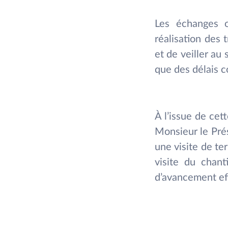
Les échanges o
réalisation des 
et de veiller au
que des délais c
À l’issue de ce
Monsieur le Prés
une visite de te
visite du chant
d’avancement eff