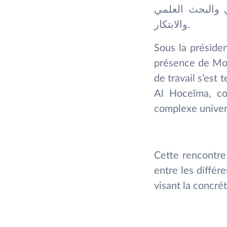
ي والبحث العلمي
والابتكار.
Sous la préside
présence de Mon
de travail s’est
Al Hoceïma, con
complexe universi
Cette rencontre 
entre les différ
visant la concrét