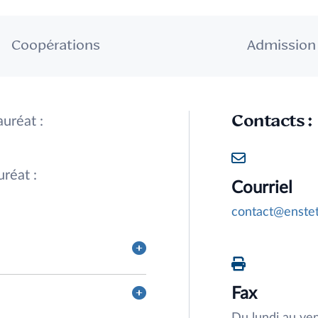
Coopérations
Admission
Contacts :
auréat :
réat :
Courriel
contact@enste
Fax