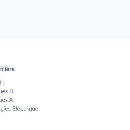
filière
 :
ues B
ues A
gies Electrique