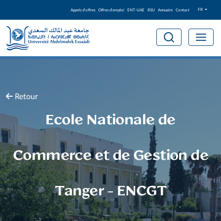
FR
Appels d'offres
Offres d'emploi
ENT-UAE
RSU
Annuaire
Contact
Retour
Ecole Nationale de
Commerce et de Gestion de
Tanger - ENCGT